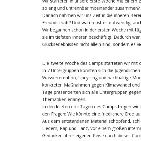
Wir starteten in unsere erste Woche mit einem 
so eng und untrennbar miteinander zusammen?.
Danach nahmen wir uns Zeit in die inneren Ber
Freundschaft? Und warum ist es notwendig, auch
Wir begannen schon in der ersten Woche mit tägl
sie im tiefsten Inneren beschäftigt. Dadurch wa
Glückserlebnissen nicht allein sind, sondern es 
Die zweite Woche des Camps starteten wir mit d
In 7 Untergruppen konnten sich die Jugendlichen
Wasserretention, Upcycling und nachhaltige Mod
konkreten Maßnahmen gegen Klimawandel und di
Tage präsentierten sich alle Untergruppen gegen
Thematiken erlangen.
In den letzten drei Tagen des Camps trugen wir 
den Fragen: Wie könnte eine friedlichere Erde 
Aus dem entstandenen Material schöpfend, schl
Liedern, Rap und Tanz, vor einem großen interna
Gedanken, ihrer eigenen Reise durch dieses Cam