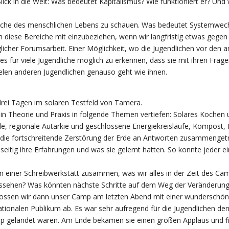
Blick in die Welt: Was bedeutet Kapitalismus? Wie funktioniert er? 
eiche des menschlichen Lebens zu schauen. Was bedeutet Systemwech
 diese Bereiche mit einzubeziehen, wenn wir langfristig etwas geg
icher Forumsarbeit. Einer Möglichkeit, wo die Jugendlichen vor den 
r es für viele Jugendliche möglich zu erkennen, dass sie mit ihren F
vielen anderen Jugendlichen genauso geht wie ihnen.
rei Tagen im solaren Testfeld von Tamera.
 in Theorie und Praxis in folgende Themen vertiefen: Solares Kochen
e, regionale Autarkie und geschlossene Energiekreisläufe, Kompost, 
e fortschreitende Zerstörung der Erde an Antworten zusammengetra
seitig ihre Erfahrungen und was sie gelernt hatten. So konnte jeder e
in einer Schreibwerkstatt zusammen, was wir alles in der Zeit des Cam
aussehen? Was könnten nächste Schritte auf dem Weg der Veränderung
ossen wir dann unser Camp am letzten Abend mit einer wunderschöne
tionalen Publikum ab. Es war sehr aufregend für die Jugendlichen den
p gelandet waren. Am Ende bekamen sie einen großen Applaus und fiel