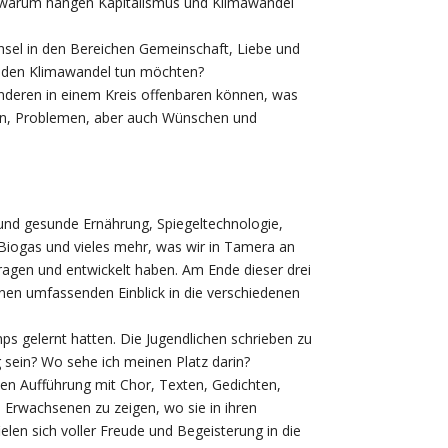
Und warum hängen Kapitalismus und Klimawandel
sel in den Bereichen Gemeinschaft, Liebe und
en den Klimawandel tun möchten?
anderen in einem Kreis offenbaren können, was
ragen, Problemen, aber auch Wünschen und
 und gesunde Ernährung, Spiegeltechnologie,
Biogas und vieles mehr, was wir in Tamera an
gen und entwickelt haben. Am Ende dieser drei
inen umfassenden Einblick in die verschiedenen
ps gelernt hatten. Die Jugendlichen schrieben zu
 sein? Wo sehe ich meinen Platz darin?
n Aufführung mit Chor, Texten, Gedichten,
 Erwachsenen zu zeigen, wo sie in ihren
en sich voller Freude und Begeisterung in die