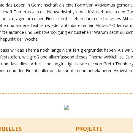
ie das Leben in Gemeinschaft als eine Form von Aktivismus gemeint i
chaft Tameras – in die Nähwerkstatt, in das Kräuterhaus, in den Garte
 auszufragen um einen Einblick in ihr Leben durch die Linse des Akti
toffe und andere Textilien wieder aufzubereiten ein Aktivist? Oder war
ittelautarkie und Selbstversorgung einzustehen? Warum setzt du dich 
öhepunkt der Woche.
ass wir das Thema noch lange nicht fertig ergründet haben. Als wir
eststellen, wie groß und allumfassend dieses Thema wirklich ist. Es 
rd und dass diese Arbeit eine langfristige ist wie die von Greta Thunb
ationen und den Einsatz aller uns bekannten und unbekannten Aktiviste
TUELLES
PROJEKTE