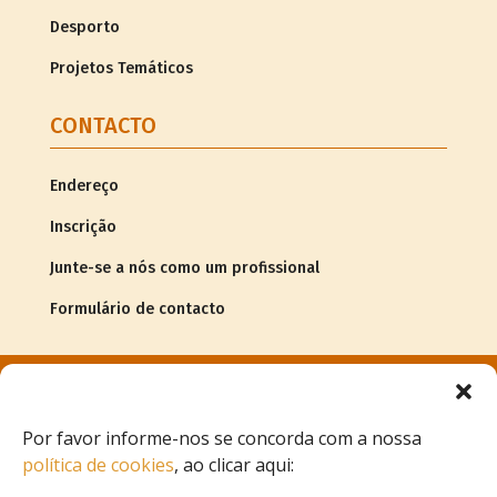
Desporto
Projetos Temáticos
CONTACTO
Endereço
Inscrição
Junte-se a nós como um profissional
Formulário de contacto
© Copyright
2026Associação G.R.A.C.E. |
Informação legal
Por favor informe-nos se concorda com a nossa
política de cookies
, ao clicar aqui:
Projeto de