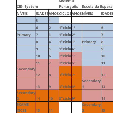
Sistema
CIE- System
Português
Escola da Esper
NÍVEIS
IDADES
ANOS
CICLO
S
ANOS
NÍVEIS
IDADE
5
1
6
2
1°ciclo
1º
6
Primary
7
3
1°ciclo
2º
7
8
4
1°ciclo
3º
Primary
8
9
5
1°ciclo
4º
9
10
6
2°ciclo
5º
10
11
7
2°ciclo
6º
11
Secondary
1
12
8
3°ciclo
7º
12
Secondary
13
9
3°ciclo
8º
1
13
Secondary
2
14
10
3°ciclo
9º
14
EXAME
Secondary
IGCSE
15
11
2
15