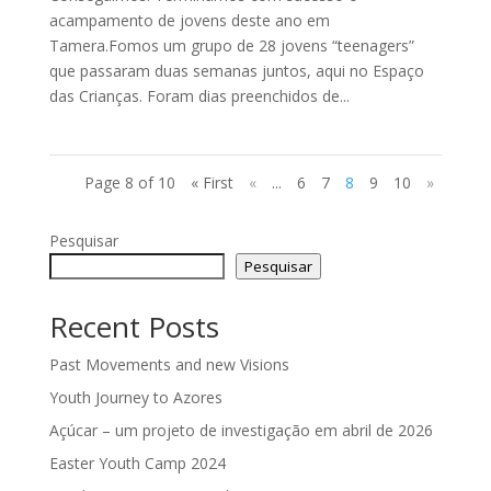
acampamento de jovens deste ano em
Tamera.Fomos um grupo de 28 jovens “teenagers”
que passaram duas semanas juntos, aqui no Espaço
das Crianças. Foram dias preenchidos de...
Page 8 of 10
« First
«
...
6
7
8
9
10
»
Pesquisar
Pesquisar
Recent Posts
Past Movements and new Visions
Youth Journey to Azores
Açúcar – um projeto de investigação em abril de 2026
Easter Youth Camp 2024