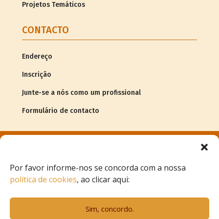
Projetos Temáticos
CONTACTO
Endereço
Inscrição
Junte-se a nós como um profissional
Formulário de contacto
© Copyright
2026Associação G.R.A.C.E. |
Informação legal
Por favor informe-nos se concorda com a nossa
política de cookies
, ao clicar aqui:
Projeto de
Sim, concordo.